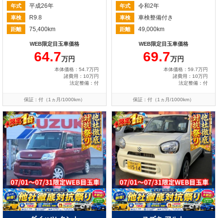
平成26年
令和2年
年式
年式
R9.8
車検整備付き
車検
車検
75,400km
49,000km
距離
距離
WEB限定目玉車価格
WEB限定目玉車価格
64.7
69.7
万円
万円
本体価格：54.7万円
本体価格：59.7万円
諸費用：10万円
諸費用：10万円
法定整備：付
法定整備：付
保証：付（1ヵ月/1000km）
保証：付（1ヵ月/1000km）