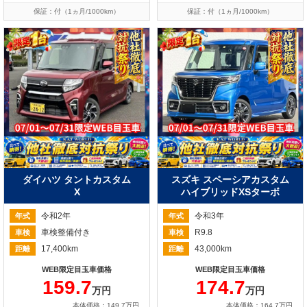
保証：付（1ヵ月/1000km）
保証：付（1ヵ月/1000km）
ダイハツ タントカスタム
スズキ スペーシアカスタム
X
ハイブリッドXSターボ
令和2年
令和3年
年式
年式
車検整備付き
R9.8
車検
車検
17,400km
43,000km
距離
距離
WEB限定目玉車価格
WEB限定目玉車価格
159.7
174.7
万円
万円
本体価格：149.7万円
本体価格：164.7万円