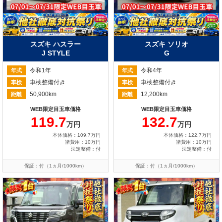
スズキ ハスラー
スズキ ソリオ
J STYLE
G
令和1年
令和4年
年式
年式
車検整備付き
車検整備付き
車検
車検
50,900km
12,200km
距離
距離
WEB限定目玉車価格
WEB限定目玉車価格
119.7
132.7
万円
万円
本体価格：109.7万円
本体価格：122.7万円
諸費用：10万円
諸費用：10万円
法定整備：付
法定整備：付
保証：付（1ヵ月/1000km）
保証：付（1ヵ月/1000km）