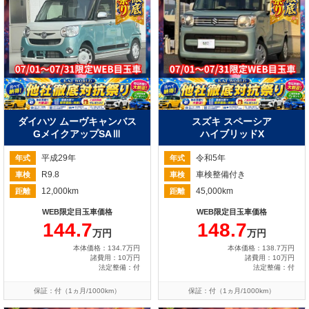
ダイハツ ムーヴキャンバス
スズキ スペーシア
GメイクアップSAⅢ
ハイブリッドX
平成29年
令和5年
年式
年式
R9.8
車検整備付き
車検
車検
12,000km
45,000km
距離
距離
WEB限定目玉車価格
WEB限定目玉車価格
144.7
148.7
万円
万円
本体価格：134.7万円
本体価格：138.7万円
諸費用：10万円
諸費用：10万円
法定整備：付
法定整備：付
保証：付（1ヵ月/1000km）
保証：付（1ヵ月/1000km）