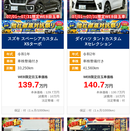
スズキ スペーシアカスタム
ダイハツ タントカスタム
XSターボ
Xセレクション
令和1年
令和2年
年式
年式
車検整備付き
車検整備付き
車検
車検
33,250km
41,560km
距離
距離
WEB限定目玉車価格
WEB限定目玉車価格
139.7
140.7
万円
万円
本体価格：129.7万円
本体価格：130.7万円
諸費用：10万円
諸費用：10万円
法定整備：付
法定整備：付
保証：付（1ヵ月/1000km）
保証：付（1ヵ月/1000km）