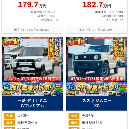
179.7
182.7
万円
万円
本体価格：169.7万円
本体価格：172.7万円
諸費用：10万円
諸費用：15万円
法定整備：付
法定整備：付
保証：付（1ヵ月/1000km）
保証：付（1ヵ月/1000km）
三菱 デリカミニ
スズキ ジムニー
Gプレミアム
XC
令和5年
令和3年
年式
年式
車検整備付き
車検整備付き
車検
車検