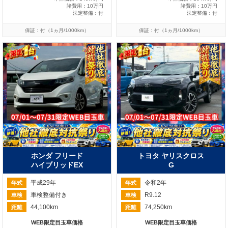
諸費用：10万円
諸費用：10万円
法定整備：付
法定整備：付
保証：付（1ヵ月/1000km）
保証：付（1ヵ月/1000km）
ホンダ フリード
トヨタ ヤリスクロス
ハイブリッドEX
G
平成29年
令和2年
年式
年式
車検整備付き
R9.12
車検
車検
44,100km
74,250km
距離
距離
WEB限定目玉車価格
WEB限定目玉車価格