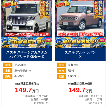
スズキ スペーシアカスタム
スズキ アルトラパン
ハイブリッドXSターボ
X
平成31年
令和6年
年式
年式
車検整備付き
R9.6
車検
車検
44,000km
1,900km
距離
距離
WEB限定目玉車価格
WEB限定目玉車価格
149.7
149.7
万円
万円
本体価格：139.7万円
本体価格：139.7万円
諸費用：10万円
諸費用：10万円
法定整備：付
法定整備：付