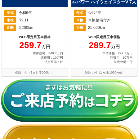
e-パワー ハイウェイスターV 7人
令和6年
令和4年
年式
年式
R9.11
車検整備付き
車検
車検
6,200km
25,000km
距離
距離
WEB限定目玉車価格
WEB限定目玉車価格
259.7
289.7
万円
万円
本体価格：249.7万円
本体価格：279.7万円
諸費用：10万円
諸費用：10万円
法定整備：付
法定整備：付
保証：付（1ヵ月/1000km）
保証：付（1ヵ月/1000km）