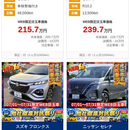
車検整備付き
R10.2
車検
車検
49,000km
13,500km
距離
距離
WEB限定目玉車価格
WEB限定目玉車価格
215.7
239.7
万円
万円
本体価格：200.7万円
本体価格：229.7万円
諸費用：15万円
諸費用：10万円
法定整備：付
法定整備：付
保証：付（1ヵ月/1000km）
保証：付（1ヵ月/1000km）
スズキ フロンクス
ニッサン セレナ