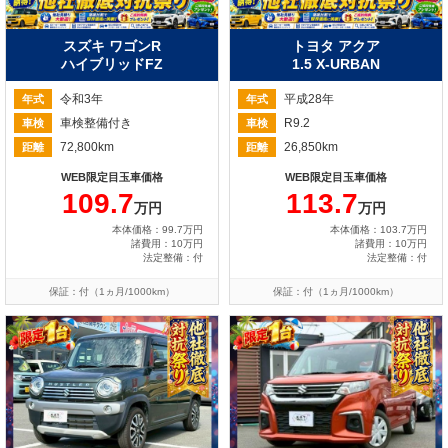
スズキ ワゴンR
トヨタ アクア
ハイブリッドFZ
1.5 X-URBAN
令和3年
平成28年
年式
年式
車検整備付き
R9.2
車検
車検
72,800km
26,850km
距離
距離
WEB限定目玉車価格
WEB限定目玉車価格
109.7
113.7
万円
万円
本体価格：99.7万円
本体価格：103.7万円
諸費用：10万円
諸費用：10万円
法定整備：付
法定整備：付
保証：付（1ヵ月/1000km）
保証：付（1ヵ月/1000km）