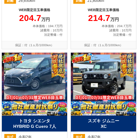
26,650km
21,800km
距離
距離
WEB限定目玉車価格
WEB限定目玉車価格
204.7
214.7
万円
万円
本体価格：194.7万円
本体価格：204.7万円
諸費用：10万円
諸費用：10万円
法定整備：付
法定整備：付
保証：付（1ヵ月/1000km）
保証：付（1ヵ月/1000km）
トヨタ シエンタ
スズキ ジムニー
HYBRID G Cuero 7人
XC
令和2年
令和7年
年式
年式