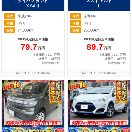
ダイハツ タント
スズキ アルト
X SAⅡ
L
平成28年
令和4年
年式
年式
R9.8
R9.1
車検
車検
74,000km
25,000km
距離
距離
WEB限定目玉車価格
WEB限定目玉車価格
79.7
89.7
万円
万円
本体価格：69.7万円
本体価格：79.7万円
諸費用：10万円
諸費用：10万円
法定整備：付
法定整備：付
保証：付（1ヵ月/1000km）
保証：付（1ヵ月/1000km）